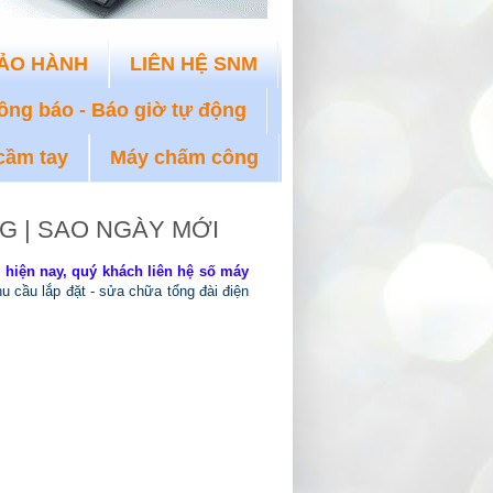
ẢO HÀNH
LIÊN HỆ SNM
ông báo - Báo giờ tự động
cầm tay
Máy chấm công
G | SAO NGÀY MỚI
n hiện nay, quý khách liên hệ số máy
u cầu lắp đặt - sửa chữa tổng đài điện