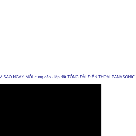
 SAO NGÀY MỚI cung cấp - lắp đặt TỔNG ĐÀI ĐIỆN THOẠI PANASONIC uy 