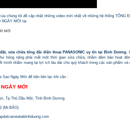
 của chúng tôi để cập nhật những video mới nhất về những hệ thống TỔ
 NGÀY MỚI tại
ặt, sửa chữa tổng đài điện thoại PANASONIC uy tín tại Bình Dương
.
hư hỏng nặng phải mất một thời gian sửa chữa, nhằm đảm bảo hoạt độn
ết mình nhằm mang lại lợi ích lâu dài cho quý khách trong các sản phẩm và
a Sao Ngày Mới để tiện liên lạc khi cần :
 NGÀY MỚI
i, Tp.Thủ Dầu Một, Tỉnh Bình Dương.
12 (Mr.BẢO)
apdatcameataibinhduong.com