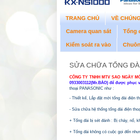
TRANG CHỦ
VỀ CHÚNG
Camera quan sát
Tổng đ
Kiểm soát ra vào
Chuôn
SỬA CHỮA TỔNG ĐÀI
C
ÔNG TY TNHH MTV
SAO NGÀY M
0933003112(Mr.BẢO) để được phục 
thoại PANASONIC như :
- Thiết kế, Lắp đặt mới tổng đài điện t
- Sửa chữa hệ thống tổng đài điện th
+
Tổng đài
bị sét đánh
: Bị cháy, nổ, 
+
Tổng đài không có cuộc gọi đến
như