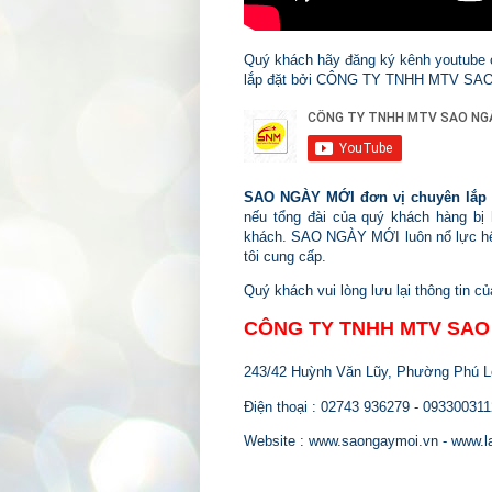
Quý khách hãy đăng ký kênh youtube
lắp đặt bởi CÔNG TY TNHH MTV SAO
SAO NGÀY MỚI đơn vị chuyên lắp đ
nếu
tổng đài
của quý khách hàng bị 
khách.
SAO NGÀY MỚI
luôn nổ lực h
tôi cung cấp.
Quý khách vui lòng lưu lại thông tin củ
CÔNG TY TNHH MTV SAO
243/42 Huỳnh Văn Lũy, Phường Phú Lợ
Điện thoại : 02743 936279 - 09330031
Website :
www.saongaymoi.vn
- www.l