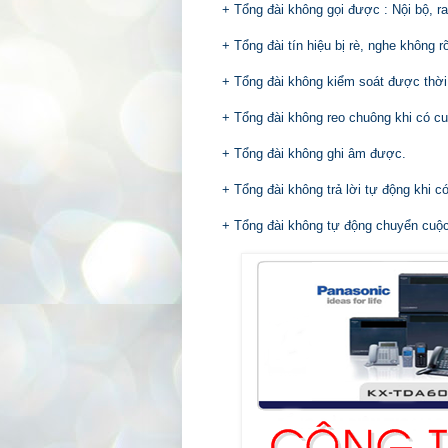
+
Tổng đài không gọi được
: Nội bộ, ra
+
Tổng đài tín hiệu bị rè
, nghe không rõ,
+
Tổng đài không kiểm soát được thời 
+
Tổng đài không reo chuông
khi có cu
+
Tổng đài không ghi âm
được.
+
Tổng đài không trả lời tự động
khi có
+
Tổng đài không tự động chuyển cuộc