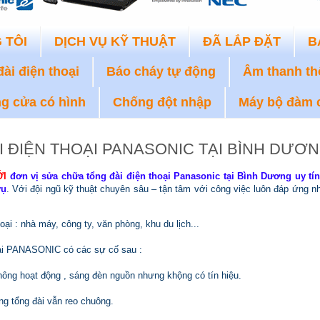
 TÔI
DỊCH VỤ KỸ THUẬT
ĐÃ LẮP ĐẶT
B
ài điện thoại
Báo cháy tự động
Âm thanh th
g cửa có hình
Chống đột nhập
Máy bộ đàm 
 ĐIỆN THOẠI PANASONIC TẠI BÌNH DƯƠN
ỚI
đơn vị
s
ửa ch
ữa tổng đài điện thoại Panasonic tại Bình Dương uy tí
vụ
.
Với đội ngũ kỹ thuật chuyên sâu – tận tâm với công việc luôn đáp ứng nh
hoại : nhà máy, công ty, văn phòng, khu du lịch...
oại PANASONIC có các sự cố sau :
không hoạt động , sáng đèn nguồn nhưng khộng có tín hiệu.
ng
tổng đài
vẫn reo chuông.